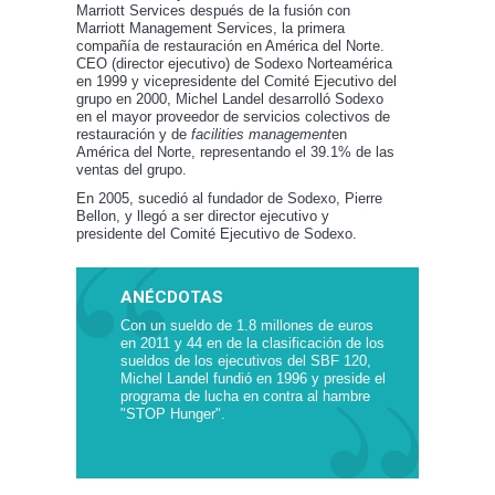
Marriott Services después de la fusión con
Marriott Management Services, la primera
compañía de restauración en América del Norte.
CEO (director ejecutivo) de Sodexo Norteamérica
en 1999 y vicepresidente del Comité Ejecutivo del
grupo en 2000, Michel Landel desarrolló Sodexo
en el mayor proveedor de servicios colectivos de
restauración y de
facilities management
en
América del Norte, representando el 39.1% de las
ventas del grupo.
En 2005, sucedió al fundador de Sodexo, Pierre
Bellon, y llegó a ser director ejecutivo y
presidente del Comité Ejecutivo de Sodexo.
ANÉCDOTAS
Con un sueldo de 1.8 millones de euros
en 2011 y 44 en de la clasificación de los
sueldos de los ejecutivos del SBF 120,
Michel Landel fundió en 1996 y preside el
programa de lucha en contra al hambre
"STOP Hunger".